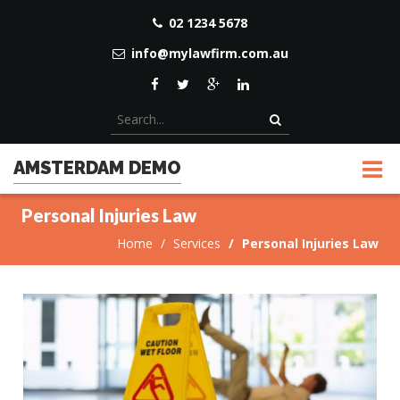
02 1234 5678
info@mylawfirm.com.au
AMSTERDAM DEMO
Personal Injuries Law
Home
Services
Personal Injuries Law