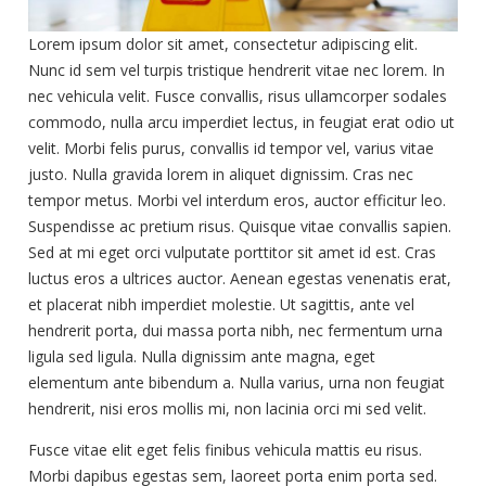
Lorem ipsum dolor sit amet, consectetur adipiscing elit.
Nunc id sem vel turpis tristique hendrerit vitae nec lorem. In
nec vehicula velit. Fusce convallis, risus ullamcorper sodales
commodo, nulla arcu imperdiet lectus, in feugiat erat odio ut
velit. Morbi felis purus, convallis id tempor vel, varius vitae
justo. Nulla gravida lorem in aliquet dignissim. Cras nec
tempor metus. Morbi vel interdum eros, auctor efficitur leo.
Suspendisse ac pretium risus. Quisque vitae convallis sapien.
Sed at mi eget orci vulputate porttitor sit amet id est. Cras
luctus eros a ultrices auctor. Aenean egestas venenatis erat,
et placerat nibh imperdiet molestie. Ut sagittis, ante vel
hendrerit porta, dui massa porta nibh, nec fermentum urna
ligula sed ligula. Nulla dignissim ante magna, eget
elementum ante bibendum a. Nulla varius, urna non feugiat
hendrerit, nisi eros mollis mi, non lacinia orci mi sed velit.
Fusce vitae elit eget felis finibus vehicula mattis eu risus.
Morbi dapibus egestas sem, laoreet porta enim porta sed.