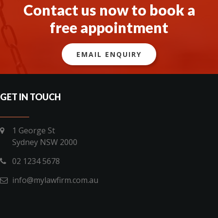
Contact us now to book a
free appointment
EMAIL ENQUIRY
GET IN TOUCH
1 George St
Sydney NSW 2000
02 1234 5678
info@mylawfirm.com.au