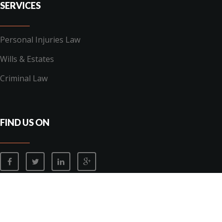
SERVICES
Personal Injuries Law
Wills & Estates
Criminal Law
FIND US ON
PRIVACY
DISCLAIMER
SITEMAP
© COPYRIGHT 2026
POINT BLANK WEB DEVELOPMENT SYDNEY