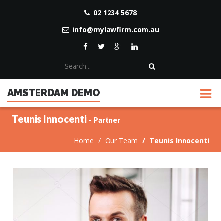
02 1234 5678
info@mylawfirm.com.au
AMSTERDAM DEMO
Teunis Innocenti
- Partner
Home
Our Team
Teunis Innocenti