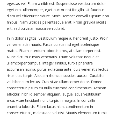
egestas vel. Etiam a nibh est. Suspendisse vestibulum dolor
eget erat ullamcorper, eget auctor nisi fringilla. Ut faucibus
diam vel efficitur tincidunt. Morbi semper convallis ipsum non
finibus. Nam ultricies pellentesque erat. Proin gravida iaculis
elit, sed pulvinar massa vehicula id.
In in dolor sagittis, vestibulum neque a, hendrerit justo. Proin
vel venenatis mauris. Fusce cursus nisl eget scelerisque
mattis. Etiam interdum lobortis eros, at ullamcorper nisi.
Nunc dictum cursus venenatis. Etiam volutpat neque at
ullamcorper tempus. Integer finibus, turpis pharetra
accumsan lacinia, purus ex lacinia ante, quis venenatis lectus
risus quis turpis. Aliquam rhoncus suscipit auctor. Curabitur
vel bibendum lectus. Cras vitae ullamcorper dolor. Donec
consectetur ipsum eu nulla euismod condimentum. Aenean
efficitur, nibh id semper aliquam, augue lacus vestibulum
arcu, vitae tincidunt nunc turpis in magna. In convallis
pharetra lobortis. Etiam lacus nibh, condimentum in
consectetur at, malesuada vel nisi. Mauris elementum turpis