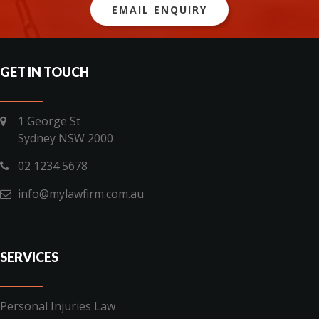
EMAIL ENQUIRY
GET IN TOUCH
1 George St
Sydney NSW 2000
02 1234 5678
info@mylawfirm.com.au
SERVICES
Personal Injuries Law