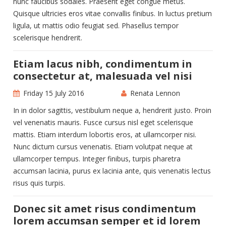
nunc faucibus sodales. Praesent eget congue metus.
Quisque ultricies eros vitae convallis finibus. In luctus pretium
ligula, ut mattis odio feugiat sed. Phasellus tempor
scelerisque hendrerit.
Etiam lacus nibh, condimentum in
consectetur at, malesuada vel nisi
Friday 15 July 2016
Renata Lennon
In in dolor sagittis, vestibulum neque a, hendrerit justo. Proin
vel venenatis mauris. Fusce cursus nisl eget scelerisque
mattis. Etiam interdum lobortis eros, at ullamcorper nisi.
Nunc dictum cursus venenatis. Etiam volutpat neque at
ullamcorper tempus. Integer finibus, turpis pharetra
accumsan lacinia, purus ex lacinia ante, quis venenatis lectus
risus quis turpis.
Donec sit amet risus condimentum
lorem accumsan semper et id lorem