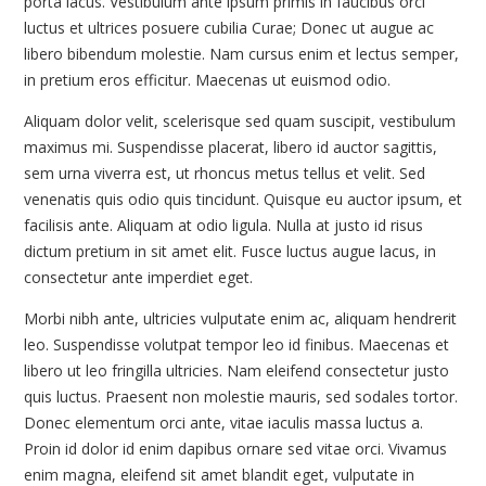
porta lacus. Vestibulum ante ipsum primis in faucibus orci
luctus et ultrices posuere cubilia Curae; Donec ut augue ac
libero bibendum molestie. Nam cursus enim et lectus semper,
in pretium eros efficitur. Maecenas ut euismod odio.
Aliquam dolor velit, scelerisque sed quam suscipit, vestibulum
maximus mi. Suspendisse placerat, libero id auctor sagittis,
sem urna viverra est, ut rhoncus metus tellus et velit. Sed
venenatis quis odio quis tincidunt. Quisque eu auctor ipsum, et
facilisis ante. Aliquam at odio ligula. Nulla at justo id risus
dictum pretium in sit amet elit. Fusce luctus augue lacus, in
consectetur ante imperdiet eget.
Morbi nibh ante, ultricies vulputate enim ac, aliquam hendrerit
leo. Suspendisse volutpat tempor leo id finibus. Maecenas et
libero ut leo fringilla ultricies. Nam eleifend consectetur justo
quis luctus. Praesent non molestie mauris, sed sodales tortor.
Donec elementum orci ante, vitae iaculis massa luctus a.
Proin id dolor id enim dapibus ornare sed vitae orci. Vivamus
enim magna, eleifend sit amet blandit eget, vulputate in