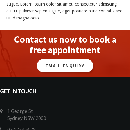
augue. Lorem ipsum dolor sit amet, consectetur adipiscing
elit. Ut pulvinar sapien augue, eget posuere nunc convallis sed.
Ut id magna odio.
Contact us now to book a
free appointment
EMAIL ENQUIRY
GET IN TOUCH
1 George St
Sydney NSW 2000
02 1234 5678