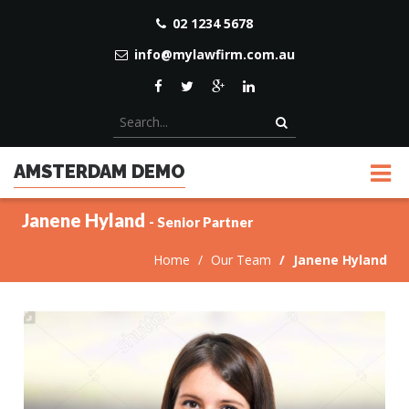
02 1234 5678
info@mylawfirm.com.au
AMSTERDAM DEMO
Janene Hyland
- Senior Partner
Home
Our Team
Janene Hyland