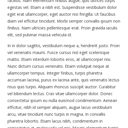
facilisis. Nam elementum finibus augue, quis ultrices turpis
egestas vel. Etiam a nibh est. Suspendisse vestibulum dolor
eget erat ullamcorper, eget auctor nisi fringilla. Ut faucibus
diam vel efficitur tincidunt. Morbi semper convallis ipsum non
finibus. Nam ultricies pellentesque erat. Proin gravida iaculis
elit, sed pulvinar massa vehicula id.
In in dolor sagittis, vestibulum neque a, hendrerit justo. Proin
vel venenatis mauris. Fusce cursus nisl eget scelerisque
mattis. Etiam interdum lobortis eros, at ullamcorper nisi.
Nunc dictum cursus venenatis. Etiam volutpat neque at
ullamcorper tempus. Integer finibus, turpis pharetra
accumsan lacinia, purus ex lacinia ante, quis venenatis lectus
risus quis turpis. Aliquam rhoncus suscipit auctor. Curabitur
vel bibendum lectus. Cras vitae ullamcorper dolor. Donec
consectetur ipsum eu nulla euismod condimentum. Aenean
efficitur, nibh id semper aliquam, augue lacus vestibulum
arcu, vitae tincidunt nunc turpis in magna. In convallis
pharetra lobortis. Etiam lacus nibh, condimentum in
consectetur at, malesuada vel nisi. Mauris elementum turpis