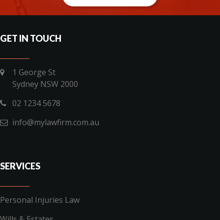
GET IN TOUCH
1 George St
Sydney NSW 2000
02 1234 5678
info@mylawfirm.com.au
SERVICES
Personal Injuries Law
Wills & Estates