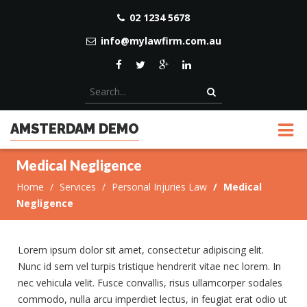
02 1234 5678
info@mylawfirm.com.au
AMSTERDAM DEMO
Medical Negligence
Home
Services
Personal Injuries Law
Medical
Negligence
Lorem ipsum dolor sit amet, consectetur adipiscing elit.
Nunc id sem vel turpis tristique hendrerit vitae nec lorem. In
nec vehicula velit. Fusce convallis, risus ullamcorper sodales
commodo, nulla arcu imperdiet lectus, in feugiat erat odio ut