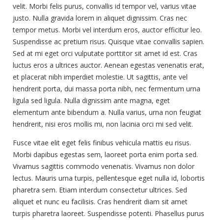
velit. Morbi felis purus, convallis id tempor vel, varius vitae
justo. Nulla gravida lorem in aliquet dignissim. Cras nec
tempor metus. Morbi vel interdum eros, auctor efficitur leo.
Suspendisse ac pretium risus. Quisque vitae convallis sapien.
Sed at mi eget orci vulputate porttitor sit amet id est. Cras
luctus eros a ultrices auctor. Aenean egestas venenatis erat,
et placerat nibh imperdiet molestie. Ut sagittis, ante vel
hendrerit porta, dui massa porta nibh, nec fermentum urna
ligula sed ligula. Nulla dignissim ante magna, eget
elementum ante bibendum a. Nulla varius, urna non feugiat
hendrerit, nisi eros mollis mi, non lacinia orci mi sed velit.
Fusce vitae elit eget felis finibus vehicula mattis eu risus.
Morbi dapibus egestas sem, laoreet porta enim porta sed.
Vivamus sagittis commodo venenatis. Vivamus non dolor
lectus. Mauris urna turpis, pellentesque eget nulla id, lobortis
pharetra sem. Etiam interdum consectetur ultrices. Sed
aliquet et nunc eu facilisis. Cras hendrerit diam sit amet
turpis pharetra laoreet. Suspendisse potenti. Phasellus purus