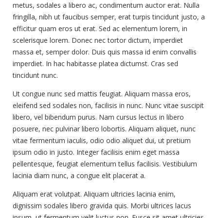
metus, sodales a libero ac, condimentum auctor erat. Nulla
fringilla, nibh ut faucibus semper, erat turpis tincidunt justo, a
efficitur quam eros ut erat. Sed ac elementum lorem, in
scelerisque lorem. Donec nec tortor dictum, imperdiet
massa et, semper dolor. Duis quis massa id enim convallis
imperdiet. In hac habitasse platea dictumst. Cras sed
tincidunt nunc.
Ut congue nunc sed mattis feugiat. Aliquam massa eros,
eleifend sed sodales non, facilisis in nunc. Nunc vitae suscipit
libero, vel bibendum purus. Nam cursus lectus in libero
posuere, nec pulvinar libero lobortis. Aliquam aliquet, nunc
vitae fermentum iaculis, odio odio aliquet dui, ut pretium
ipsum odio in justo. Integer facilisis enim eget massa
pellentesque, feugiat elementum tellus facilisis. Vestibulum
lacinia diam nunc, a congue elit placerat a.
Aliquam erat volutpat. Aliquam ultricies lacinia enim,
dignissim sodales libero gravida quis. Morbi ultrices lacus
ipsum, ut fermentum velit luctus non. Fusce sit amet ultricies